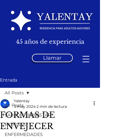
45 años de experiencia
Llamar
Entrada
All Posts
Yalentay
All Posts
3 may 2024
2 min de lectura
FORMAS DE
SALUD Y BIENESTAR
ENVEJECER
NOTICIAS
ENFERMEDADES