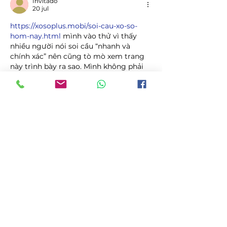
Invitado
20 jul
https://xosoplus.mobi/soi-cau-xo-so-
hom-nay.html
 mình vào thử vì thấy 
nhiều người nói soi cầu “nhanh và 
chính xác” nên cũng tò mò xem trang 
này trình bày ra sao. Mình không phải 
kiểu ngồi tính toán gì ghê gớm, chủ 
yếu xem đọc có dễ chịu không thôi. 
Vừa mở lên là thấy họ để luôn mốc 
giờ/ngày ở đầu bài (kiểu Thứ 2, 
20/07/2026 - 06:00) nên cảm giác yên 
tâm là nội dung có cập nhật, khỏi phải 
đoán bài cũ…
Mostrar más
Me gusta
Reaccionar
Invitado
06 jul