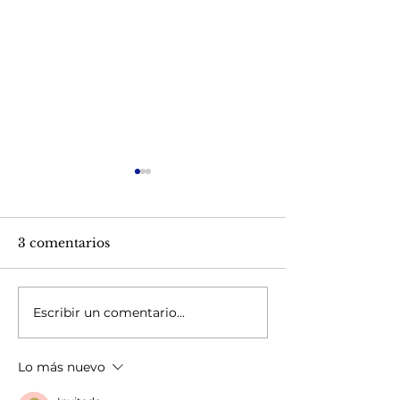
3 comentarios
Escribir un comentario...
LOS DUEÑOS DE
CAMBIOS EN
MASCOTAS
CABELLO CO
ENVEJECEN MEJOR
EDAD
Lo más nuevo