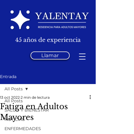
45 años de experiencia
Llamar
Entrada
All Posts
13 oct 2022
2 min de lectura
All Posts
Fatiga en Adultos
SALUD Y BIENESTAR
Mayores
NOTICIAS
ENFERMEDADES