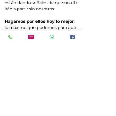
están dando señales de que un día 
irán a partir sin nosotros.
Hagamos por ellos hoy lo mejor
, 
lo máximo que podemos para que 
mañana cuando ellos ya no estén 
más y podamos recordarlos con 
cariño, de sus sonrisas de alegría y 
no de las lágrimas de tristeza que 
ellos hayan derramado por causa 
nuestra.
Al final, nuestros héroes de ayer, 
serán nuestros héroes 
eternamente.
Fuente: 
www.pildorasdefe.net