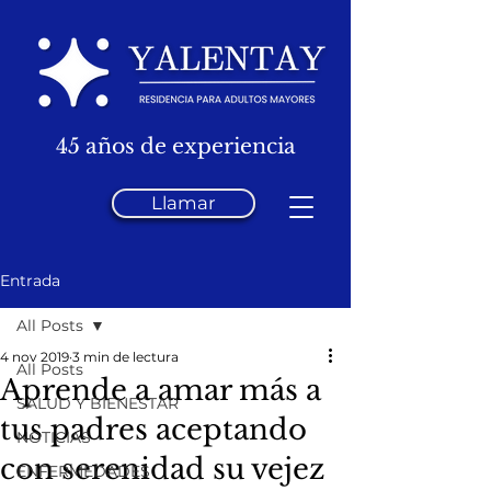
45 años de experiencia
Llamar
Entrada
All Posts
4 nov 2019
3 min de lectura
All Posts
Aprende a amar más a
SALUD Y BIENESTAR
tus padres aceptando
NOTICIAS
con serenidad su vejez
ENFERMEDADES