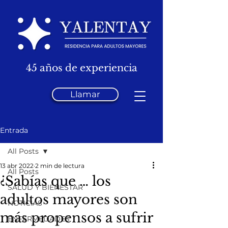
45 años de experiencia
Llamar
Entrada
All Posts
13 abr 2022
2 min de lectura
All Posts
¿Sabías que … los
SALUD Y BIENESTAR
adultos mayores son
NOTICIAS
más propensos a sufrir
ENFERMEDADES